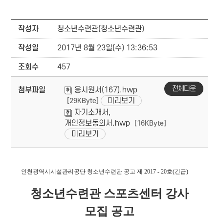
작성자
청소년수련관(청소년수련관)
작성일
2017년 8월 23일(수) 13:36:53
조회수
457
전체다운
첨부파일
응시원서(167).hwp
미리보기
[29KByte]
자기소개서,
개인정보동의서.hwp
[16KByte]
미리보기
인천광역시시설관리공단 청소년수련관 공고
제 2017 - 20호(긴급)
청소년수련관 스포츠센터 강사
모집 공고