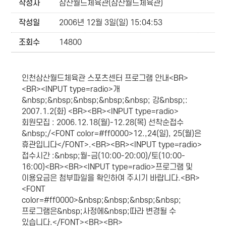
작성자
삼산월드체육관(삼산월드체육관)
작성일
2006년 12월 3일(일) 15:04:53
조회수
14800
인천삼산월드체육관 스포츠센터 프로그램 안내<BR>
<BR><INPUT type=radio>개
&nbsp;&nbsp;&nbsp;&nbsp;&nbsp; 강&nbsp;:
2007.1.2(화) <BR><BR><INPUT type=radio>
회원모집 : 2006.12.18(월)-12.28(목) 선착순접수
&nbsp;/<FONT color=#ff0000>12.,24(일), 25(월)은
휴관입니다</FONT>.<BR><BR><INPUT type=radio>
접수시간 :&nbsp;월-금(10:00-20:00)/토(10:00-
16:00)<BR><BR><INPUT type=radio>프로그램 및
이용요금은 첨부파일을 확인하여 주시기 바랍니다.<BR>
<FONT
color=#ff0000>&nbsp;&nbsp;&nbsp;&nbsp;
프로그램은&nbsp;사정에&nbsp;따라 변경될 수
있습니다.</FONT><BR><BR>