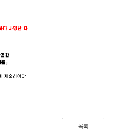
하다 사망한 자
납골함
제품」
께 제출하여야
목록