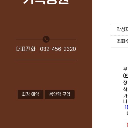
작성
조회
대표전화
032-456-2320
우
(
장
착
화장 예약
봉안함 구입
가
나
1
당
⇒