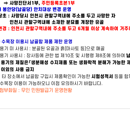
 사망진단서1부,
주민등록초본1부
) 봉안당(납골당) 안치대상 변경 운영
초 : 사망당시 인천시 관할구역내에 주소를 두고 사망한 자
천시 관할구역내에 소재한 분묘를 개장한 유골
변경 :
인천시 관할구역내에 주소를 두고 6개월 이상 계속하여 거주
) 수목장 이용시 납골함 제품 제한 운영
기 미 사용시 : 분골된 유골과 흙(마사토 등)으로 매골
기 사용시 : 장사등에 관한 법 제10조 및 시행령 제8조에 의하여
기의 제질은「생분해성 수지제품 또는 생화학적 분해가 가능한 
외의 사용 금지
※
타 장소에서 납골함 구입시 제품확인이 가능한
시험성적서
등을 함
목장 이용이 가능하오니 이점 유의하시기 바랍니다.
첨부화일 : 무인 민원발급기 운영현황