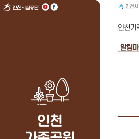
인천시
인천가
알림마