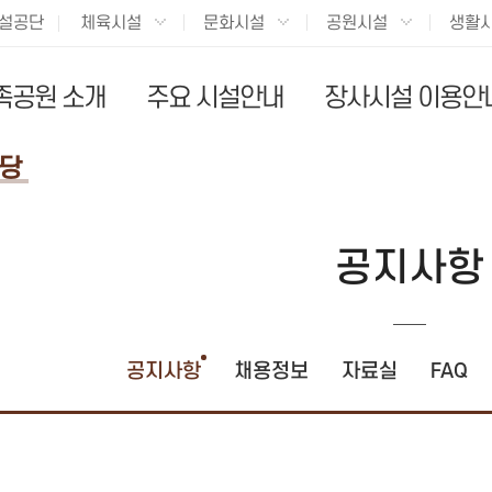
설공단
체육시설
문화시설
공원시설
생활
족공원 소개
주요 시설안내
장사시설 이용안
당
공지사항
공지사항
채용정보
자료실
FAQ