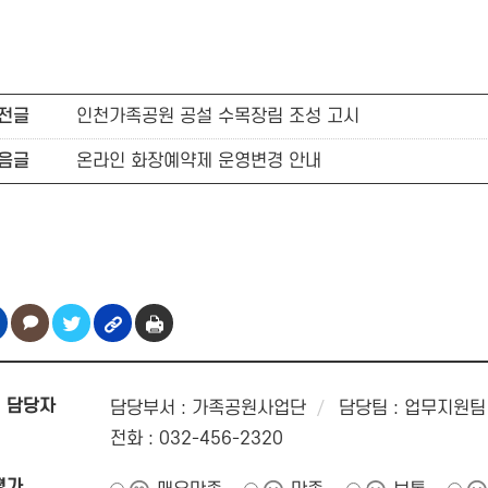
전글
인천가족공원 공설 수목장림 조성 고시
음글
온라인 화장예약제 운영변경 안내
 담당자
담당부서 : 가족공원사업단
담당팀 : 업무지원팀
전화 : 032-456-2320
평가