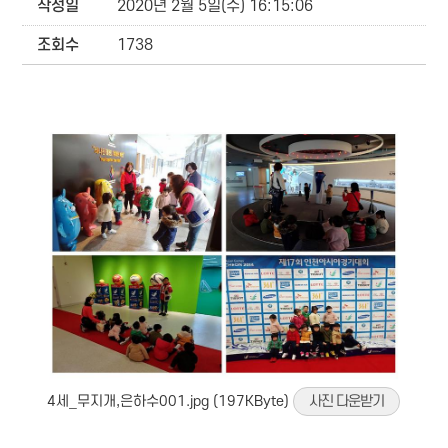
작성일
2020년 2월 5일(수) 16:15:06
조회수
1738
4세_무지개,은하수001.jpg (197KByte)
사진 다운받기