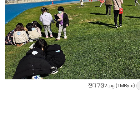
잔디구장2.jpg (1MByte)