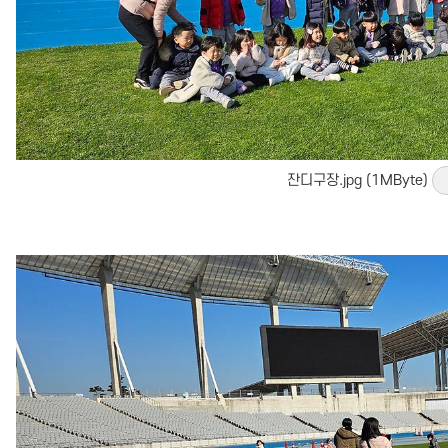
잔디구장.jpg (1MByte)