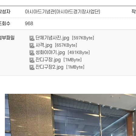
작성자
아시아드기념관(아시아드경기장사업단)
작
조회수
968
첨부파일
단체기념사진.jpg
[597KByte]
사격.jpg
[657KByte]
성화이야기.jpg
[491KByte]
잔디구장.jpg
[1MByte]
잔디구장2.jpg
[1MByte]