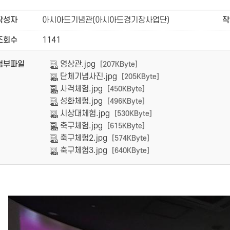
작성자
아시아드기념관(아시아드경기장사업단)
작
조회수
1141
첨부파일
영상관.jpg
[207KByte]
단체기념사진.jpg
[205KByte]
사격체험.jpg
[450KByte]
성화체험.jpg
[496KByte]
시상대체험.jpg
[530KByte]
축구체험.jpg
[615KByte]
축구체험2.jpg
[574KByte]
축구체험3.jpg
[640KByte]