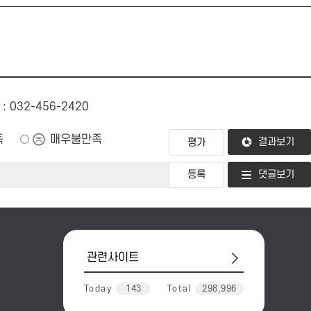
: 032-456-2420
족
매우불만족
결과보기
댓글보기
관
련
사
Today
143
Total
298,996
이