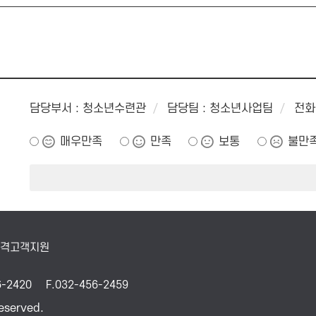
담당부서 : 청소년수련관
담당팀 : 청소년사업팀
전화 
매우만족
만족
보통
불만
원격고객지원
6-2420
F.032-456-2459
reserved.