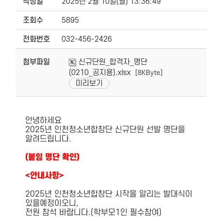
작성일
2025년 2월 10일(월) 13:36:49
조회수
5895
전화번호
032-456-2426
첨부파일
신규단원_합격자_명단
(0210_공지용).xlsx
[8KByte]
미리보기
안녕하세요
2025년 인천청소년합창단 신규단원 선발 명단을
알려드립니다.
(붙임 명단 확인)
<안내사항>
2025년 인천청소년합창단 시작을 알리는 발대식이
있을예정이오니,
전원 참석 바랍니다.(학부모1인 필수참여)