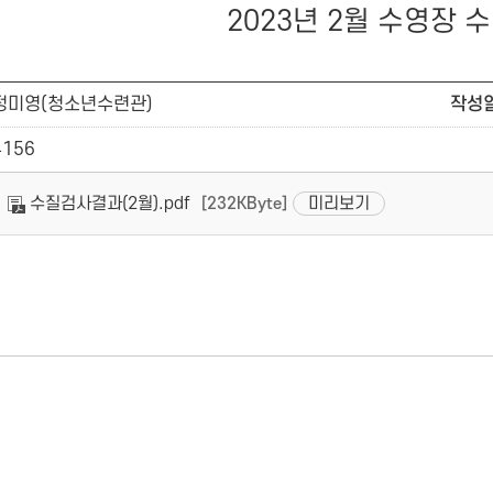
2023년 2월 수영장 
정미영(청소년수련관)
작성
4156
수질검사결과(2월).pdf
미리보기
[232KByte]