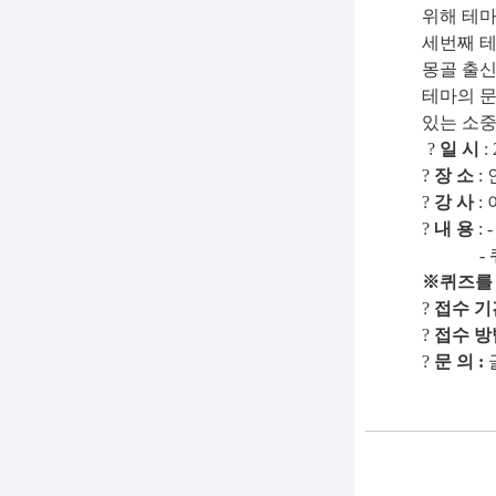
위해 테
세번째 테
몽골 출신
테마의 문
있는 소중
?
일 시
:
?
장 소
:
?
강 사
:
?
내 용
:
- 퀴즈
※퀴즈를 
?
접수 기
?
접수 방
?
문 의 :