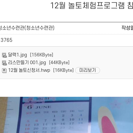
12월 놀토체험프로그램 
청소년수련관(청소년수련관)
작성
13765
달력1.jpg
[156KByte]
리스만들기 001.jpg
[44KByte]
12월 놀토신청서.hwp
미리보기
[16KByte]