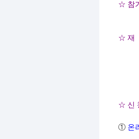
☆ 참
☆ 재
크
☆ 신 
①
온