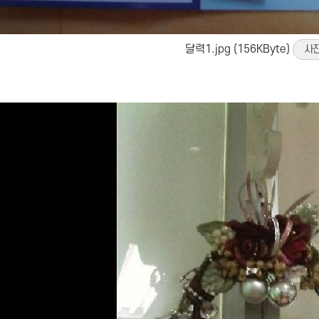
달력1.jpg (156KByte)
사