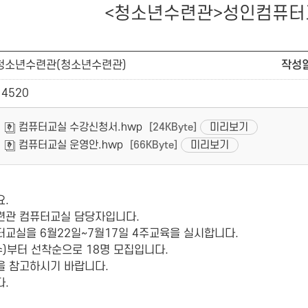
<청소년수련관>성인컴퓨터
청소년수련관(청소년수련관)
작성
14520
컴퓨터교실 수강신청서.hwp
미리보기
[24KByte]
컴퓨터교실 운영안.hwp
미리보기
[66KByte]
.
련관 컴퓨터교실 담당자입니다.
교실을 6월22일~7월17일 4주교육을 실시합니다.
수)부터 선착순으로 18명 모집입니다.
 참고하시기 바랍니다.
.