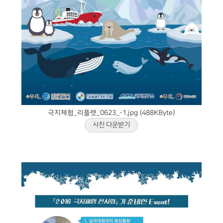
극지체험_리플렛_0623_-1.jpg (488KByte)
사진 다운받기