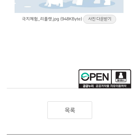
극지체험_리플렛.jpg (948KByte)
사진 다운받기
목록