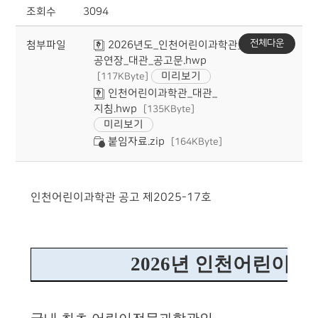
조회수
3094
전체다운
첨부파일
2026년도_인천어린이과학관_
공연장_대관_공고문.hwp
미리보기
[117KByte]
인천어린이과학관_대관_
지침.hwp
[135KByte]
미리보기
붙임자료.zip
[164KByte]
인천어린이과학관 공고 제
2025-17
호
2026
년 인천어린이과학