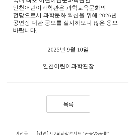
국내 최초 어린이전문과학관인
인천어린이과학관은 과학교육문화의
전당
으로서 과학문화 확산을 위해
년
2026
공연장 대관 공모를 실시하오니 많은
응모
바랍니다
.
2025
년
9
월 10
일
인천어린이과학관장
목록
이전글
[강연] 제2회과학콘서트 "곤충VS공룡"