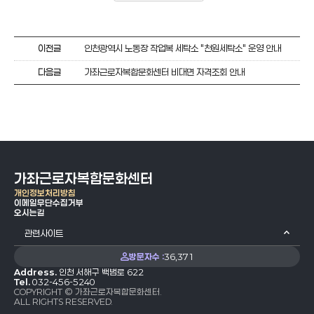
이전글
인천광역시 노동장 작업복 세탁소 "천원세탁소" 운영 안내
다음글
가좌근로자복합문화센터 비대면 자격조회 안내
가좌근로자복합문화센터
개인정보처리방침
이메일무단수집거부
오시는길
관련사이트
방문자수 :
36,371
Address.
인천 서해구 백범로 622
Tel.
032-456-5240
COPYRIGHT © 가좌근로자복합문화센터.
ALL RIGHTS RESERVED.