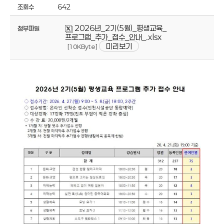
조회수
642
2026년_2기(5월)_평생교육_
첨부파일
프로그램_추가_접수_안내_.xlsx
미리보기
[10KByte]