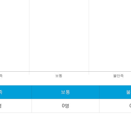
족
보통
불
명
0명