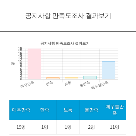
공지사항
만족도조사 결과보기
매우불만
매우만족
만족
보통
불만족
족
19명
1명
1명
2명
11명