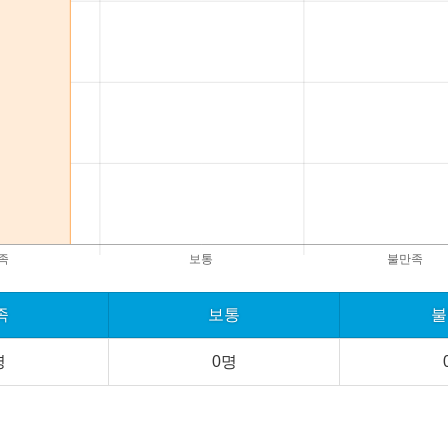
족
보통
불
명
0명