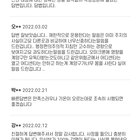
민원 내용에 대한 정확한 상황 파악없이 탁상공론에 불과한
답변입니다. 담볍입니다.
오**
2022.03.02
답변 잘보앗습니다.. 제한적으로 운용한다는 말씀은 이미 주지의
사실이고요 다른곳과 비교하여 너무신중하다는말씀을
드린겁니다.. 행정편의주의적 지침만 고수하는 경향으로
보여지고요 과도하다는말씀을 드린겁니다. 오미크론에 영향을
계양구만 유독더받는것도아니고 같은위험군에서 어디센타는
열고 어디센타는 안하고 하는게 계양구가너무 몸을 사린다 싶어
말씀 드린겁니다 ..
박**
2022.02.21
빠른답변은 만족스러우나 기온이 오르는데로 조속히 시행되면
좋겠습니다
강**
2022.02.12
친절하게 답변해주셔서 정말 감사합니다. 사정을 들으니 충분히
이해가 됩니다. 임산부가 100% 감면이 된다는 사실을 몰랐네요.